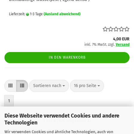
Lieferzeit:
1-3 Tage
(Ausland abweichend)
4,00 EUR
inkl. 7% MwSt. zzgl.
Versand
IN DEN WARENKORB
Sortieren nach
pro Seite
Sortieren nach
16 pro Seite
1
Diese Webseite verwendet Cookies und andere
1
bis
4
(von insgesamt
4
)
Technologien
Wir verwenden Cookies und ähnliche Technologien, auch von