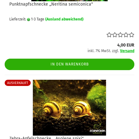
Punktnapfschnecke ,,Neritina semiconica"
Lieferzeit:
1-3 Tage
(Ausland abweichend)
4,00 EUR
inkl. 7% MwSt. zzgl.
Versand
IN DEN WARENKORB
AUSVERKAUFT
Zebra-Apfelschnecke ,, Asolene spixi"