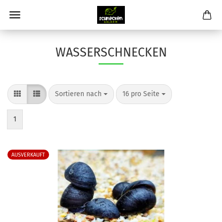
WASSERSCHNECKEN
Sortieren nach
pro Seite
Sortieren nach
16 pro Seite
1
AUSVERKAUFT