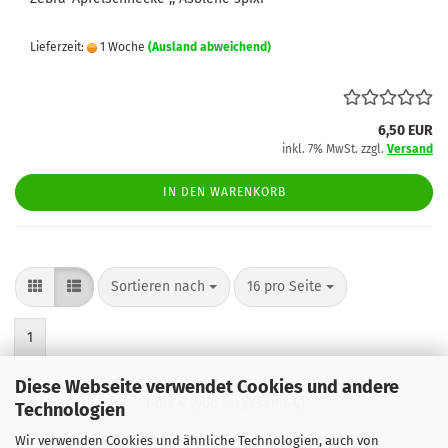
Lieferzeit:
1 Woche
(Ausland abweichend)
6,50 EUR
inkl. 7% MwSt. zzgl.
Versand
IN DEN WARENKORB
Sortieren nach
pro Seite
Sortieren nach
16 pro Seite
1
Diese Webseite verwendet Cookies und andere
1
bis
4
(von insgesamt
4
)
Technologien
Wir verwenden Cookies und ähnliche Technologien, auch von