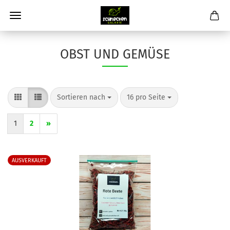
OBST UND GEMÜSE
Sortieren nach
pro Seite
Sortieren nach
16 pro Seite
1
2
»
AUSVERKAUFT