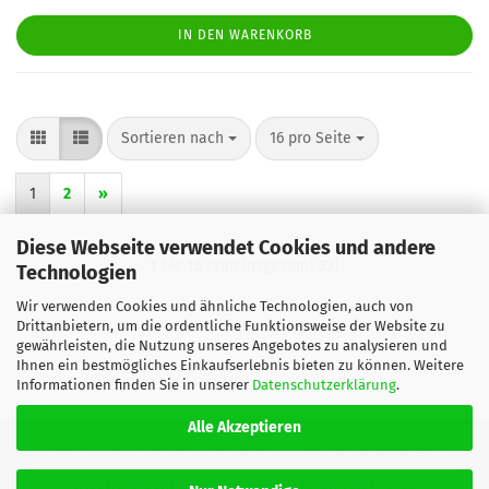
IN DEN WARENKORB
Sortieren nach
pro Seite
Sortieren nach
16 pro Seite
1
2
»
Diese Webseite verwendet Cookies und andere
1
bis
16
(von insgesamt
23
)
Technologien
Wir verwenden Cookies und ähnliche Technologien, auch von
Drittanbietern, um die ordentliche Funktionsweise der Website zu
gewährleisten, die Nutzung unseres Angebotes zu analysieren und
Ihnen ein bestmögliches Einkaufserlebnis bieten zu können. Weitere
Informationen finden Sie in unserer
Datenschutzerklärung
.
Alle Akzeptieren
Impressum
Kontakt
Versand- & Zahlungsbedingungen
Widerrufsrecht & Muster-Widerrufsformular
AGB