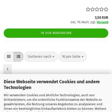
3,50 EUR
inkl. 7% MwSt. zzgl.
Versand
IN DEN WARENKORB
Sortieren nach
pro Seite
Sortieren nach
16 pro Seite
1
Diese Webseite verwendet Cookies und andere
1
bis
8
(von insgesamt
8
)
Technologien
Wir verwenden Cookies und ähnliche Technologien, auch von
Drittanbietern, um die ordentliche Funktionsweise der Website zu
gewährleisten, die Nutzung unseres Angebotes zu analysieren und
Ihnen ein bestmögliches Einkaufserlebnis bieten zu können. Weitere