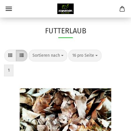
FUTTERLAUB
Sortieren nach
pro Seite
Sortieren nach
16 pro Seite
1