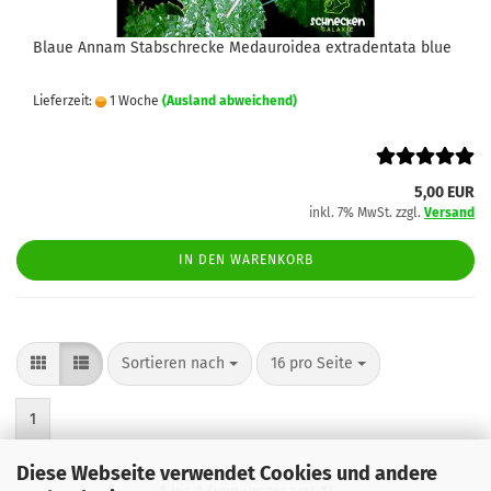
Blaue Annam Stabschrecke Medauroidea extradentata blue
Lieferzeit:
1 Woche
(Ausland abweichend)
5,00 EUR
inkl. 7% MwSt. zzgl.
Versand
IN DEN WARENKORB
Sortieren nach
pro Seite
Sortieren nach
16 pro Seite
1
Diese Webseite verwendet Cookies und andere