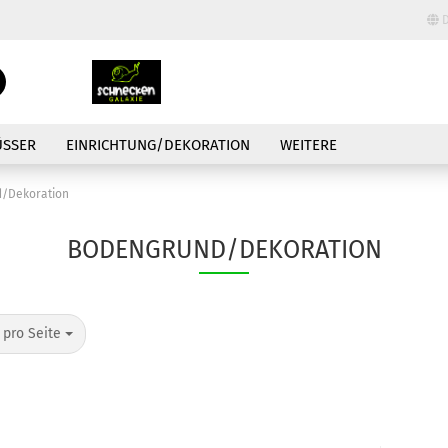
D
Lieferland
Suche...
E-Mail
ÜSSER
EINRICHTUNG/DEKORATION
WEITERE
Passwort
/Dekoration
BODENGRUND/DEKORATION
Konto erstellen
o Seite
 pro Seite
Passwort vergessen