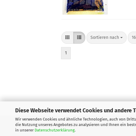
Sortieren nach
pr
Sortieren nach
16
1
Diese Webseite verwendet Cookies und andere 
Wir verwenden Cookies und ähnliche Technologien, auch von Dritta
Impressum
Kontakt
Versand- &
die Nutzung unseres Angebotes zu analysieren und Ihnen ein bestm
in unserer
Datenschutzerklärung
.