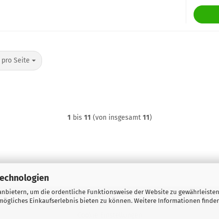
o Seite
 pro Seite
1
bis
11
(von insgesamt
11
)
Technologien
nbietern, um die ordentliche Funktionsweise der Website zu gewährleisten
 Zahlungsbedingungen
Widerrufsrecht & Muster-Widerrufsformular
ögliches Einkaufserlebnis bieten zu können. Weitere Informationen finden
Cookie Einstellungen