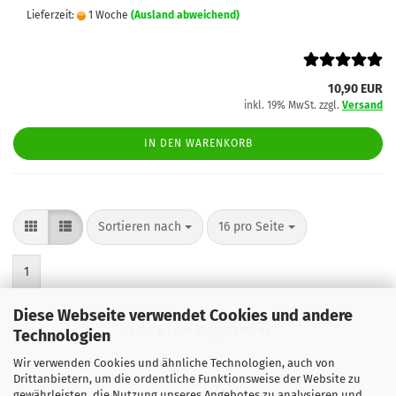
Lieferzeit:
1 Woche
(Ausland abweichend)
10,90 EUR
inkl. 19% MwSt. zzgl.
Versand
IN DEN WARENKORB
Sortieren nach
pro Seite
Sortieren nach
16 pro Seite
1
Diese Webseite verwendet Cookies und andere
1
bis
6
(von insgesamt
6
)
Technologien
Wir verwenden Cookies und ähnliche Technologien, auch von
Drittanbietern, um die ordentliche Funktionsweise der Website zu
gewährleisten, die Nutzung unseres Angebotes zu analysieren und