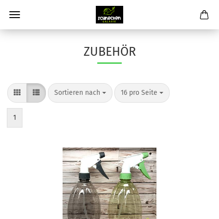
ZUBEHÖR
Sortieren nach
pro Seite
Sortieren nach
16 pro Seite
1