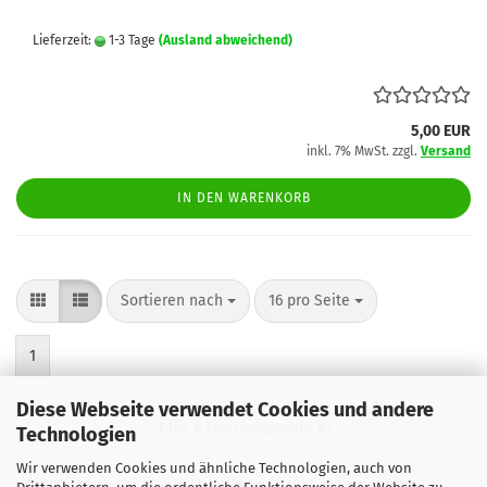
Lieferzeit:
1-3 Tage
(Ausland abweichend)
5,00 EUR
inkl. 7% MwSt. zzgl.
Versand
IN DEN WARENKORB
Sortieren nach
pro Seite
Sortieren nach
16 pro Seite
1
Diese Webseite verwendet Cookies und andere
1
bis
6
(von insgesamt
6
)
Technologien
Wir verwenden Cookies und ähnliche Technologien, auch von