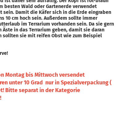
ist daher sehr auffällig. Der Kopf ist rot-braun
am besten Wald oder Gartenerde verwendet
 sein. Damit die Käfer sich in die Erde eingraben
ens 10 cm hoch sein. Außerdem sollte immer
tterlaub im Terrarium vorhanden sein. Da sie gern
h Äste in das Terrarium geben, damit sie daran
 sollten sie mit reifen Obst wie zum Beispiel
Larve!
on Montag bis Mittwoch versendet
en unter 10 Grad nur in Spezialverpackung (
! Bitte separat in der Kategorie
!