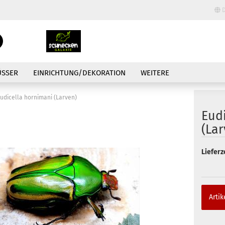
D
Lieferland
Suche...
E-Mail
ÜSSER
EINRICHTUNG/DEKORATION
WEITERE
Passwort
udicella hornimani (Larven)
Eud
(Lar
Lieferze
Konto erstellen
Passwort vergessen
Artik