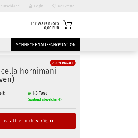
eutschland
Login
Merkzettel
Ihr Warenkorb
0,00 EUR
SCHNECKENAUFFANGSTATION
AUSVERKAUFT
icella hornimani
ven)
it:
1-3 Tage
(Ausland abweichend)
?
el ist aktuell nicht verfügbar.