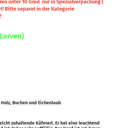
en unter 10 Grad nur in Spezialverpackung (
! Bitte separat in der Kategorie
!
(Larven)
 Holz, Buchen und Eichenlaub
n
leicht zuhaltende Käferart. Er hat eine leuchtend