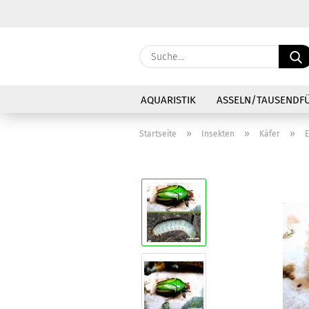
AQUARISTIK
ASSELN/TAUSENDF
»
»
»
Startseite
Insekten
Käfer
E