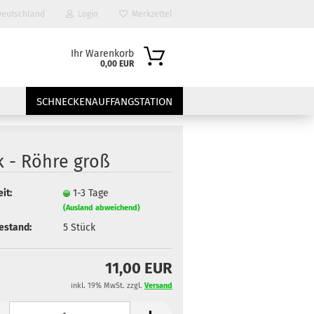
eutschland
Login
Merkzettel
Ihr Warenkorb
0,00 EUR
SCHNECKENAUFFANGSTATION
k - Röhre groß
it:
1-3 Tage
(Ausland abweichend)
estand:
5
Stück
?
11,00 EUR
inkl. 19% MwSt. zzgl.
Versand