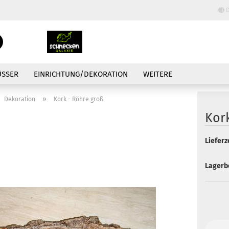
D
Lieferland
Suche...
E-Mail
ÜSSER
EINRICHTUNG/DEKORATION
WEITERE
Passwort
»
Dekoration
Kork - Röhre groß
Kor
Lieferze
Konto erstellen
Lagerb
Passwort vergessen