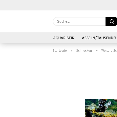
AQUARISTIK
ASSELN/TAUSENDF
»
»
Startseite
Schnecken
Weitere S