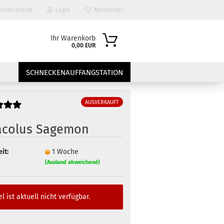
eutschland
Login
Merkzettel
Ihr Warenkorb
0,00 EUR
SCHNECKENAUFFANGSTATION
AUSVERKAUFT
acolus Sagemon
it:
1 Woche
(Ausland abweichend)
?
el ist aktuell nicht verfügbar.