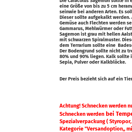
Die Caracolus Sagemon sollte in 
eine Größe von bis zu 5 cm hera
seinwie bei anderen Arten. Es so
Dieser sollte aufgekalkt werden. 
Gemüse auch Flechten werden seh
Gammarus, Mehlwürmer oder Futte
Sagemon ist grau mit hellen Aalst
mit schwarzen Spiralmuster. Diese
dem Terrarium sollte eine Badesc
Der Bodengrund sollte nicht zu tr
80% und 90% liegen. Kalk sollte 
Sepia, Pulver oder Kalkbl
Der Preis bezieht sich auf ein Ti
Achtung! Schnecken werden n
bei Tempe
Schnecken werden
Spezialverpackung ( Styropor, 
Kategorie "Versandoption,, mi