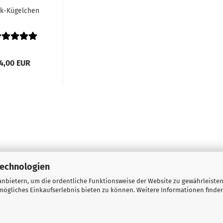
lk-Kügelchen
4,00 EUR
Technologien
nbietern, um die ordentliche Funktionsweise der Website zu gewährleisten
 Zahlungsbedingungen
Widerrufsrecht & Muster-Widerrufsformular
ögliches Einkaufserlebnis bieten zu können. Weitere Informationen finden
Cookie Einstellungen
Webshop erstellen
mit Gambio.de © 2026