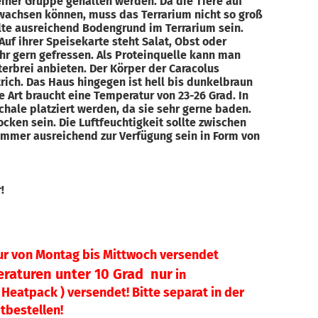
einer Gruppe gehalten werden. Da die Tiere auf
nwachsen können, muss das Terrarium nicht so groß
llte ausreichend Bodengrund im Terrarium sein.
Auf ihrer Speisekarte steht Salat, Obst oder
r gern gefressen. Als Proteinquelle kann man
rbrei anbieten. Der Körper der Caracolus
rich. Das Haus hingegen ist hell bis dunkelbraun
 Art braucht eine Temperatur von 23-26 Grad. In
hale platziert werden, da sie sehr gerne baden.
ocken sein. Die Luftfeuchtigkeit sollte zwischen
immer ausreichend zur Verfügung sein in Form von
öcke.
er!
ur von Montag bis Mittwoch versendet
raturen unter 10 Grad nur
in
Heatpack ) versendet! Bitte separat in der
tbestellen!