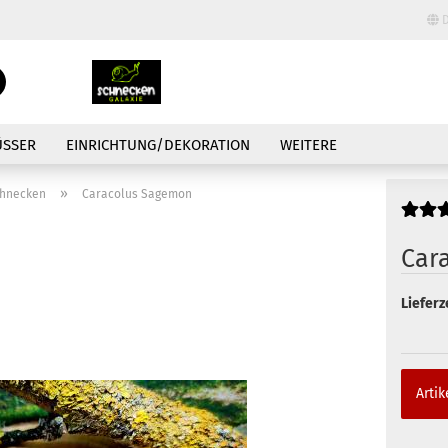
D
Lieferland
Suche...
E-Mail
ÜSSER
EINRICHTUNG/DEKORATION
WEITERE
Passwort
»
chnecken
Caracolus Sagemon
Car
Lieferze
Konto erstellen
Passwort vergessen
Artik