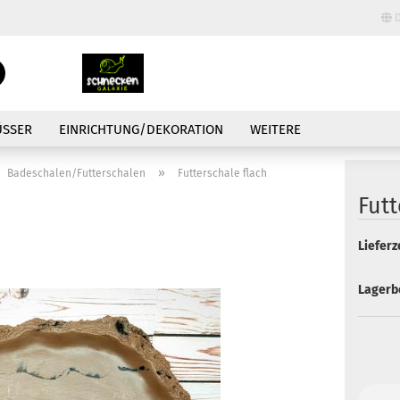
D
Lieferland
Suche...
E-Mail
ÜSSER
EINRICHTUNG/DEKORATION
WEITERE
Passwort
»
Badeschalen/Futterschalen
Futterschale flach
Futt
Lieferze
Konto erstellen
Lagerb
Passwort vergessen