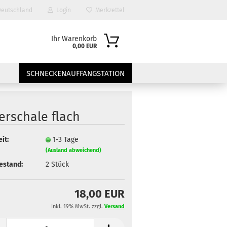
eutschland
Login
Merkzettel
Ihr Warenkorb
0,00 EUR
SCHNECKENAUFFANGSTATION
erschale flach
it:
1-3 Tage
(Ausland abweichend)
estand:
2
Stück
?
18,00 EUR
inkl. 19% MwSt. zzgl.
Versand