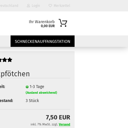
eutschland
Login
Merkzettel
Ihr Warenkorb
0,00 EUR
SCHNECKENAUFFANGSTATION
kpfötchen
it:
1-3 Tage
(Ausland abweichend)
?
estand:
3
Stück
7,50 EUR
inkl. 7% MwSt. zzgl.
Versand