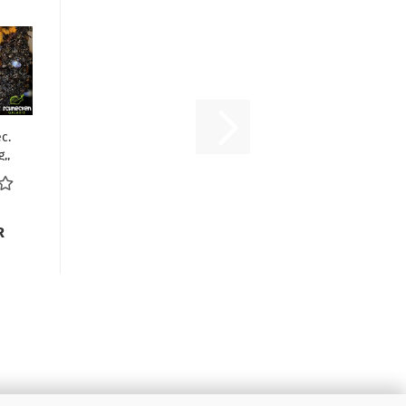
c.
,,
R