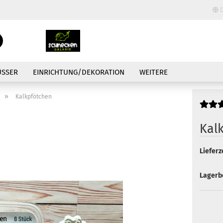
D
Lieferland
Suche...
E-Mail
ÜSSER
EINRICHTUNG/DEKORATION
WEITERE
Passwort
»
Kalkpfötchen
Kal
Lieferze
Konto erstellen
Passwort vergessen
Lagerb