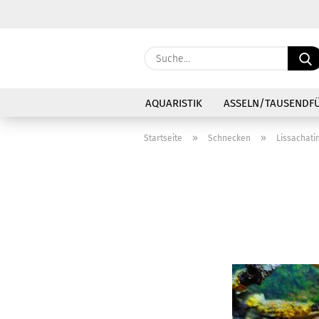
AQUARISTIK
ASSELN/TAUSENDF
»
»
Startseite
Schnecken
Lissachati