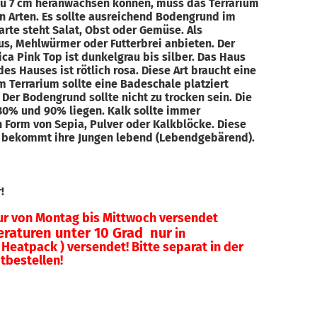
 zu 7 cm heranwachsen können, muss das Terrarium
en Arten. Es sollte ausreichend Bodengrund im
arte steht Salat, Obst oder Gemüse. Als
, Mehlwürmer oder Futterbrei anbieten. Der
ca Pink Top ist dunkelgrau bis silber. Das Haus
des Hauses ist rötlich rosa. Diese Art braucht eine
m Terrarium sollte eine Badeschale platziert
Der Bodengrund sollte nicht zu trocken sein. Die
 80% und 90% liegen. Kalk sollte immer
n Form von Sepia, Pulver oder Kalkblöcke. Diese
n bekommt ihre Jungen lebend (Lebendgebärend).
er!
ur von Montag bis Mittwoch versendet
raturen unter 10 Grad nur
in
Heatpack ) versendet! Bitte separat in der
tbestellen!