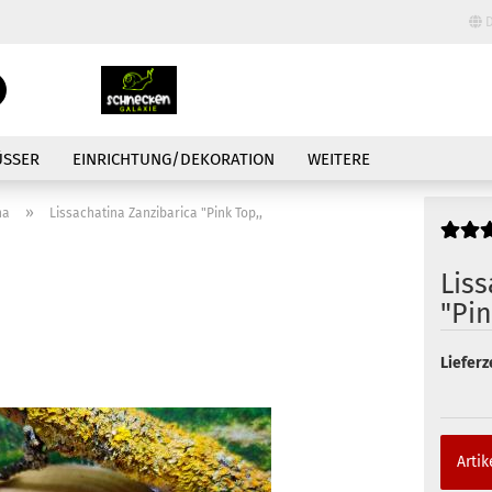
D
Lieferland
Suche...
E-Mail
ÜSSER
EINRICHTUNG/DEKORATION
WEITERE
Passwort
»
na
Lissachatina Zanzibarica "Pink Top,,
Liss
"Pin
Konto erstellen
Lieferze
Passwort vergessen
Artik