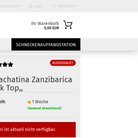
eutschland
Login
Merkzettel
Ihr Warenkorb
0,00 EUR
SCHNECKENAUFFANGSTATION
AUSVERKAUFT
achatina Zanzibarica
k Top,,
it:
1 Woche
?
(Ausland abweichend)
el ist aktuell nicht verfügbar.