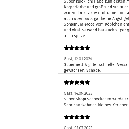
Super glücklich! Habe zum ersten Ma
Körperfarbe und groß sind sie auch
waren direkt aktiv und kamen mir 
auch überhaupt gar keine Angst geh
Sphagnum-Moos vom Köpfchen entfer
und vital. Versand hat auch super 
auch spitze.
Gast,
12.01.2024
Super nett & guter schneller Versan
gewachsen. Schade.
Gast,
14.09.2023
Super Shop! Schneckchen wurde sc
Sehr handzahmes kleines Kerlchen
Gast,
07.07.2023