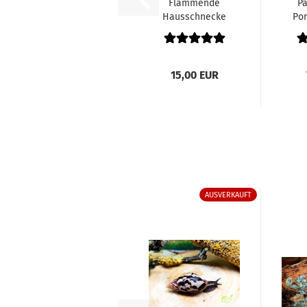
Flammende
Pa
Hausschnecke
Por
"Limicolaria
flammea,,...
15,00 EUR
AUSVERKAUFT