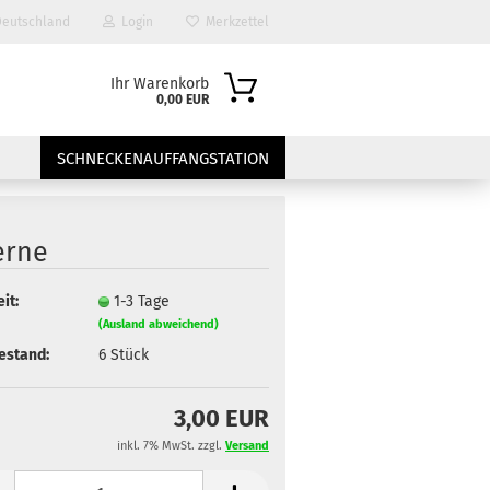
eutschland
Login
Merkzettel
Ihr Warenkorb
0,00 EUR
SCHNECKENAUFFANGSTATION
erne
it:
1-3 Tage
(Ausland abweichend)
estand:
6
Stück
?
3,00 EUR
inkl. 7% MwSt. zzgl.
Versand