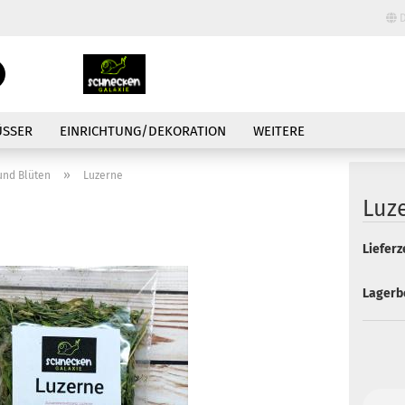
D
Lieferland
Suche...
E-Mail
ÜSSER
EINRICHTUNG/DEKORATION
WEITERE
Passwort
»
und Blüten
Luzerne
Luz
Lieferze
Konto erstellen
Lagerb
Passwort vergessen