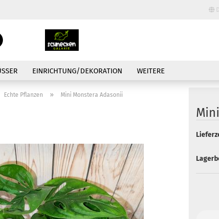
D
Lieferland
Suche...
E-Mail
ÜSSER
EINRICHTUNG/DEKORATION
WEITERE
Passwort
»
Echte Pflanzen
Mini Monstera Adasonii
Min
Lieferze
Konto erstellen
Lagerb
Passwort vergessen