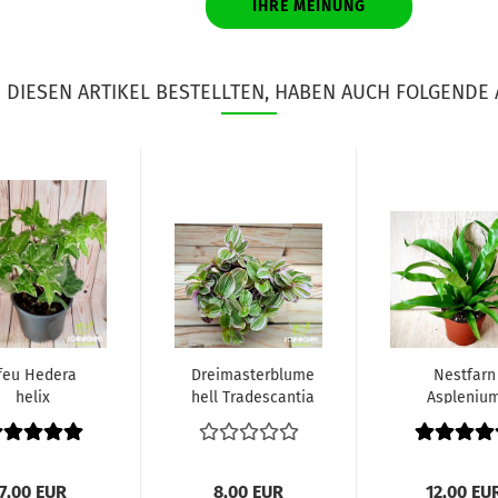
IHRE MEINUNG
DIESEN ARTIKEL BESTELLTEN, HABEN AUCH FOLGENDE 
feu Hedera
Dreimasterblume
Nestfarn
helix
hell Tradescantia
Aspleniu
nidus Cris
Wave
7,00 EUR
8,00 EUR
12,00 EU