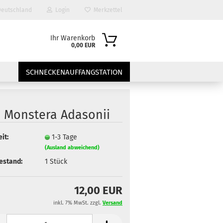
eutschland
Login
Merkzettel
Ihr Warenkorb
0,00 EUR
SCHNECKENAUFFANGSTATION
i Monstera Adasonii
it:
1-3 Tage
(Ausland abweichend)
estand:
1
Stück
?
12,00 EUR
inkl. 7% MwSt. zzgl.
Versand