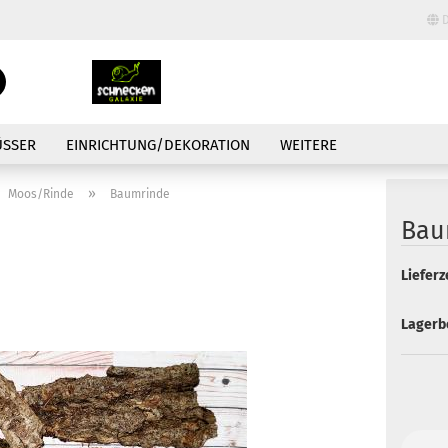
D
Lieferland
Suche...
E-Mail
ÜSSER
EINRICHTUNG/DEKORATION
WEITERE
Passwort
»
Moos/Rinde
Baumrinde
Bau
Lieferze
Konto erstellen
Lagerb
Passwort vergessen