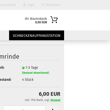
eutschland
Login
Merkzettel
Ihr Warenkorb
0,00 EUR
SCHNECKENAUFFANGSTATION
mrinde
it:
1-3 Tage
(Ausland abweichend)
estand:
4
Stück
?
6,00 EUR
inkl. 19% MwSt. zzgl.
Versand