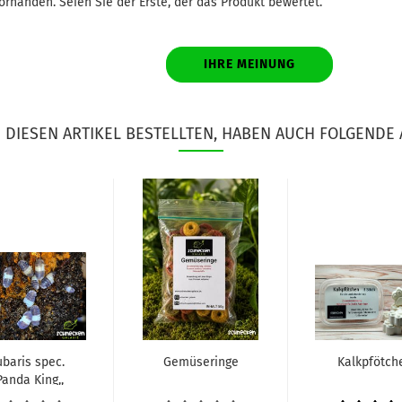
rhanden. Seien Sie der Erste, der das Produkt bewertet.
IHRE MEINUNG
DIESEN ARTIKEL BESTELLTEN, HABEN AUCH FOLGENDE 
ubaris spec.
Gemüseringe
Kalkpfötch
Panda King,,