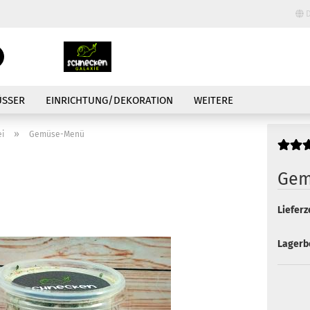
D
Lieferland
Suche...
E-Mail
ÜSSER
EINRICHTUNG/DEKORATION
WEITERE
Passwort
»
ei
Gemüse-Menü
Gem
Lieferze
Konto erstellen
Passwort vergessen
Lagerb