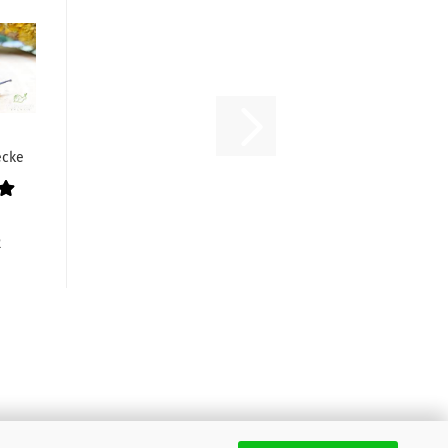
ecke
s
R