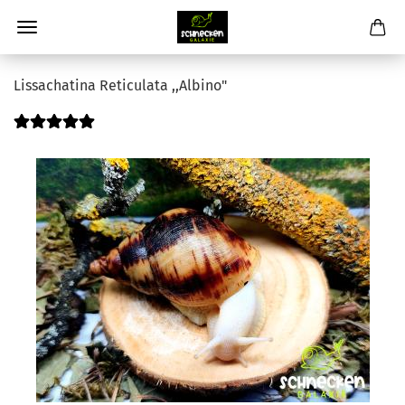
Lissachatina Reticulata ,,Albino"